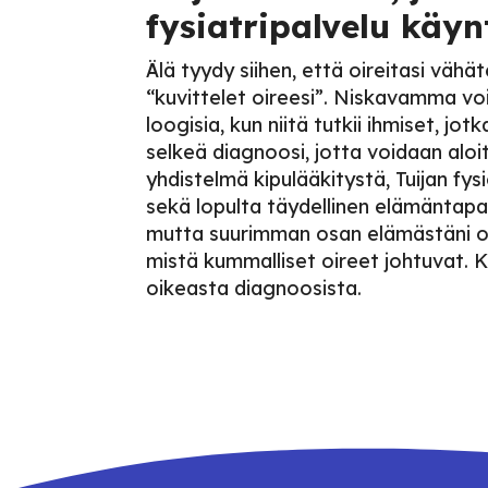
fysiatripalvelu käyn
Älä tyydy siihen, että oireitasi vähät
“kuvittelet oireesi”. Niskavamma voi 
loogisia, kun niitä tutkii ihmiset, j
selkeä diagnoosi, jotta voidaan aloi
yhdistelmä kipulääkitystä, Tuijan fys
sekä lopulta täydellinen elämänta
mutta suurimman osan elämästäni ol
mistä kummalliset oireet johtuvat. Ka
oikeasta diagnoosista.