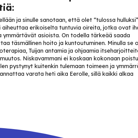
tiä:
ellään ja sinulle sanotaan, että olet “tulossa hulluksi”
aiheuttaa erikoiselta tuntuvia oireita, jotka ovat i
otka ymmärtävät asioista. On todella tärkeää saada
ttaa täsmällinen hoito ja kuntoutuminen. Minulla se o
ioterapiaa, Tuijan antamia ja ohjaamia itseharjoittei
pamuutos. Niskavammani ei koskaan kokonaan poist
en pystynyt kuitenkin tulemaan toimeen ja ymmärr
nnattaa varata heti aika Eerolle, sillä kaikki alkaa