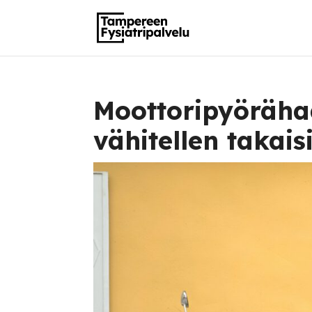
Moottoripyörähaa
vähitellen takai