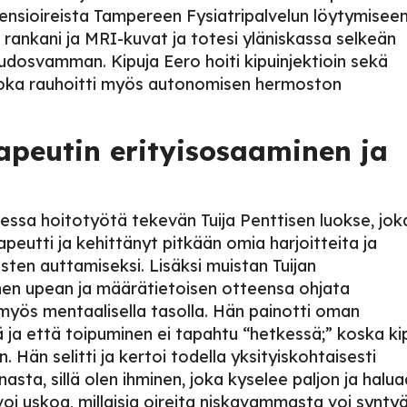
ta ensioireista Tampereen Fysiatripalvelun löytymiseen
i rankani ja MRI-kuvat ja totesi yläniskassa selkeän
kudosvamman. Kipuja Eero hoiti kipuinjektioin sekä
ys, joka rauhoitti myös autonomisen hermoston
rapeutin erityisosaaminen ja
essa hoitotyötä tekevän Tuija Penttisen luokse, jok
peutti ja kehittänyt pitkään omia harjoitteita ja
ten auttamiseksi. Lisäksi muistan Tuijan
nen upean ja määrätietoisen otteensa ohjata
myös mentaalisella tasolla. Hän painotti oman
ja että toipuminen ei tapahtu “hetkessä;” koska ki
 Hän selitti ja kertoi todella yksityiskohtaisesti
sta, sillä olen ihminen, joka kyselee paljon ja halua
oi uskoa, millaisia oireita niskavammasta voi syntyä