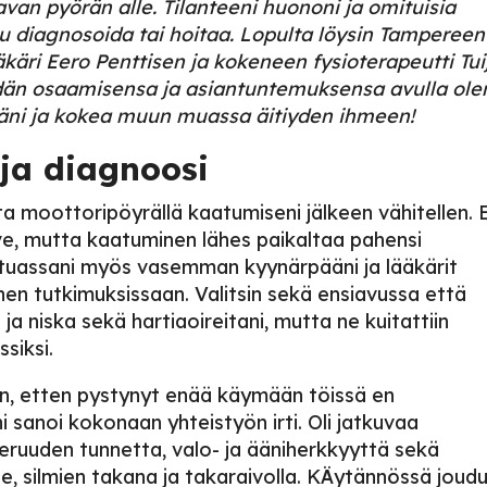
navan pyörän alle. Tilanteeni huononi ja omituisia
attu diagnosoida tai hoitaa. Lopulta löysin Tampereen
ääkäri Eero Penttisen ja kokeneen fysioterapeutti Tui
eidän osaamisensa ja asiantuntemuksensa avulla ole
ääni ja kokea muun muassa äitiyden ihmeen!
 ja diagnoosi
ita moottoripöyrällä kaatumiseni jälkeen vähitellen. 
rve, mutta kaatuminen lähes paikaltaa pahensi
atuassani myös vasemman kyynärpääni ja lääkärit
hen tutkimuksissaan. Valitsin sekä ensiavussa että
ja niska sekä hartiaoireitani, mutta ne kuitattiin
ssiksi.
in, etten pystynyt enää käymään töissä en
 sanoi kokonaan yhteistyön irti. Oli jatkuvaa
eruuden tunnetta, valo- ja ääniherkkyyttä sekä
le, silmien takana ja takaraivolla. KÄytännössä joudu