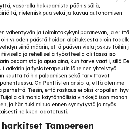
iyttä, vasaralla hakkaamista pään sisällä,
äiriöitä, nielemiskipua sekä jatkuvaa autonomisen
en vähentyvän ja toimintakykyni paranevan, ja erittä
Noin vuoden päästä hoidon aloituksesta aloin todell
rvehdyn siinä määrin, että pääsen vielä joskus töihin 
ivisella ja rehellisellä työotteella oli tässä iso
rin osaamista ja apua aina, kun tarve vaatii, sillä E
 Lääkärin ja fysioterapeutin läheinen yhteistyö
n kautta töihin palaamisen sekä tarvittavat
n pahentuessa. On Penttisten ansiota, että olemme
perhettä. Tiesin, että raskaus ei olisi kropalleni hy
 Tuijalla oli monia käytännöllisiä vinkkejä ison mahan 
en, ja hän tuki minua ennen synnytystä ja myös
ikaisesti heikkeni odotetusti.
a harkitset Tampereen