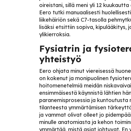
oireistani, sillä meni yli 12 kuukaut
Eero tutki manuaalisesti huolellisest
liikehäiriön sekä C7-tasolla pehmyt
lisäksi etsittiin sopiva, kipulääkit
ylikierroksia.
Fysiatrin ja fysiote
yhteistyö
Eero ohjata minut viereisessä huone
on kokenut ja monipuolinen fysiotera
hoitomenetelmiä meidän niskavaivais
ensimmäisestä käynnistä lähtien hä
paranemisprosessia ja kuntoutusta 
tilanteesta ymmärtämisen tärkeyttä 
ja vammat olivat olleet jo pidempään.
minulle anatomiasta ja kehon toiminna
ymmärtää, mistä asiat johtuvat. En v