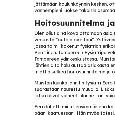
jättämään koulunkäynnin kesken, o
vanhempieni luokse takaisin asumaan
Hoitosuunnitelma j
Olen ollut aina kova ottamaan asiois
verkosta “outoja oireitani”. Ystävä
jossa toimii kokenut fysiatrian eriko
Penttinen. Tampereen Fysiatripalvel
Tampereen ydinkeskustassa. Muistan
lähtien aito halu auttaa asiakasta en
miettiä selkeä hoitosuunnitelma ja 
Muistan kuinka jännitin fysiatri Eero P
suorastaan naurettu muualla. Lisäksi
jotka olivat vieneet tilannettani va
Eero lähetti minut ensimmäisenä kau
pääni kaatuessani. Hän myös totesi,