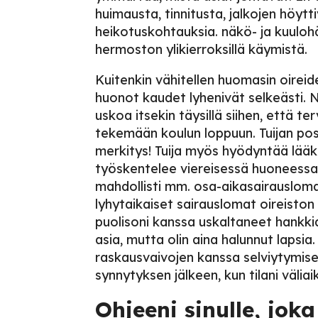
huimausta, tinnitusta, jalkojen höytt
heikotuskohtauksia. näkö- ja kuuloh
hermoston ylikierroksillä käymistä.
Kuitenkin vähitellen huomasin oireid
huonot kaudet lyhenivät selkeästi. 
uskoa itsekin täysillä siihen, että te
tekemään koulun loppuun. Tuijan positi
merkitys! Tuija myös hyödyntää lääkä
työskentelee viereisessä huoneessa.
mahdollisti mm. osa-aikasairausloma
lyhytaikaiset sairauslomat oireisto
puolisoni kanssa uskaltaneet hankkia 
asia, mutta olin aina halunnut lapsia.
raskausvaivojen kanssa selviytymise
synnytyksen jälkeen, kun tilani välia
Ohjeeni sinulle, jok