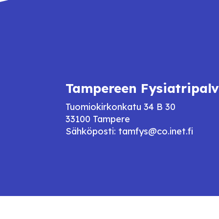
Tampereen Fysiatripalv
Tuomiokirkonkatu 34 B 30
33100 Tampere
Sähköposti: tamfys@co.inet.fi
© Tampereen Fysiatriapalvelu 2025