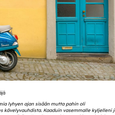
täjä
rmia lyhyen ajan sisään mutta pahin oli
s kävelyvauhdista. Kaaduin vasemmalle kyljelleni j