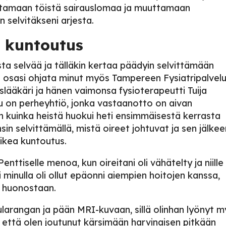
ttamaan töistä sairauslomaa ja muuttamaan
 selvitäkseni arjesta.
a kuntoutus
ta selvää ja tälläkin kertaa päädyin selvittämään
ni osasi ohjata minut myös Tampereen Fysiatripalvelu
islääkäri ja hänen vaimonsa fysioterapeutti Tuija
u on perheyhtiö, jonka vastaanotto on aivan
 kuinka heistä huokui heti ensimmäisestä kerrasta
sin selvittämällä, mistä oireet johtuvat ja sen jälke
oikea kuntoutus.
enttiselle menoa, kun oireitani oli vähätelty ja niille 
 minulla oli ollut epäonni aiempien hoitojen kanssa,
in huonostaan.
larangan ja pään MRI-kuvaan, sillä olinhan lyönyt 
 että olen joutunut kärsimään harvinaisen pitkään