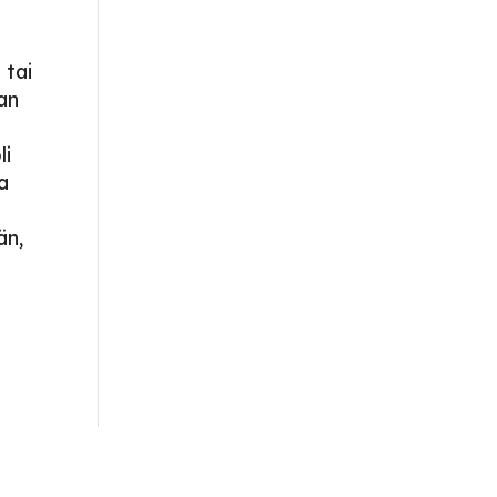
 tai
han
li
ta
u
än,