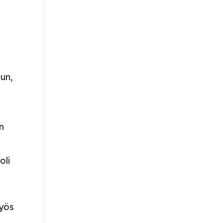
un,
en
oli
myös