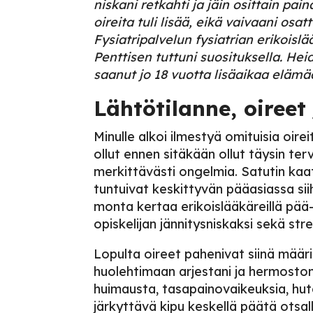
niskani retkahti ja jäin osittain pai
oireita tuli lisää, eikä vaivaani os
Fysiatripalvelun fysiatrian erikoisl
Penttisen tuttuni suosituksella. H
saanut jo 18 vuotta lisäaikaa eläm
Lähtötilanne, oireet
Minulle alkoi ilmestyä omituisia oire
ollut ennen sitäkään ollut täysin te
merkittävästi ongelmia. Satutin ka
tuntuivat keskittyvän pääasiassa sii
monta kertaa erikoislääkäreillä pää- 
opiskelijan jännitysniskaksi sekä stre
Lopulta oireet pahenivat siinä määr
huolehtimaan arjestani ja hermostoni
huimausta, tasapainovaikeuksia, hut
järkyttävä kipu keskellä päätä otsal